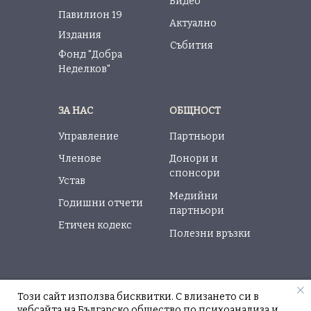
Видео
Павилион 19
Актуално
Издания
Събития
Фонд "Добра
Неделков"
ЗА НАС
ОБЩНОСТ
Управление
Партньори
Членове
Донори и
спонсори
Устав
Медийни
Годишни отчети
партньори
Етичен кодекс
Полезни връзки
Този сайт използва бисквитки. С влизането си в
уебсайта на Българско общество по психоанализа и