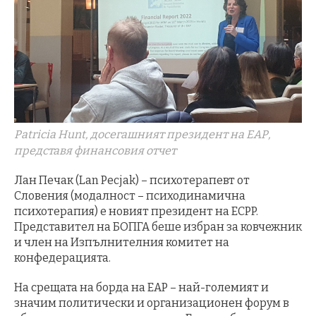
Patricia Hunt, досегашният президент на ЕАР,
представя финансовия отчет
Лан Печак (Lan Pecjak) – психотерапевт от
Словения (модалност – психодинамична
психотерапия) е новият президент на ECPP.
Представител на БОПГА беше избран за ковчежник
и член на Изпълнителния комитет на
конфедерацията.
На срещата на борда на EAP – най-големият и
значим политически и организационен форум в