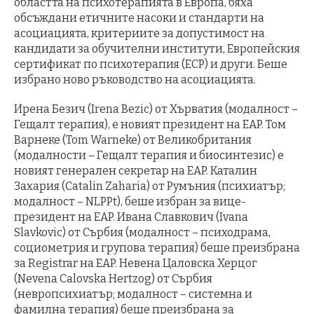
областта на психотерапията в Европа, бяха
обсъждани етичните насоки и стандарти на
асоциацията, критериите за допустимост на
кандидати за обучителни институти, Европейския
сертификат по психотерапия (ECP) и други. Беше
избрано ново ръководство на асоциацията.
Ирена Безич (Irena Bezic) от Хърватия (модалност –
Гещалт терапия), е новият президент на EAP. Том
Варнеке (Tom Warneke) от Великобритания
(модалности – Гещалт терапия и биосинтезис) е
новият генерален секретар на EAP. Каталин
Захария (Catalin Zaharia) от Румъния (психиатър;
модалност – NLPPt), беше избран за вице-
президент на EAP. Ивана Славкович (Ivana
Slavkovic) от Сърбия (модалност – психодрама,
социометрия и групова терапия) беше преизбрана
за Registrar на EAP. Невена Цаловска Херцог
(Nevena Calovska Hertzog) от Сърбия
(невропсихиатър; модалност – системна и
фамилна терапия) беше преизбрана за