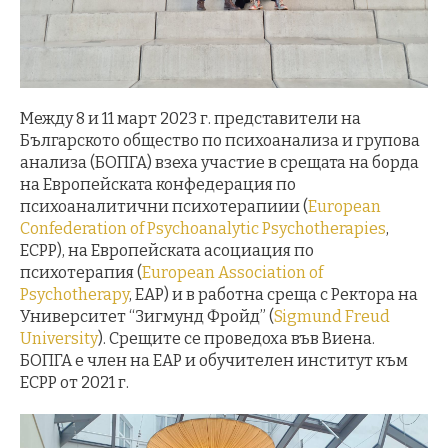
Между 8 и 11 март 2023 г. представители на
Българското общество по психоанализа и групова
анализа (БОПГА) взеха участие в срещата на борда
на Европейската конфедерация по
психоаналитични психотерапиии (
European
Confederation of Psychoanalytic Psychotherapies
,
ECPP), на Европейската асоциация по
психотерапия (
European Association of
Psychotherapy
, EAP) и в работна среща с Ректора на
Университет “Зигмунд Фройд” (
Sigmund Freud
University
). Срещите се проведоха във Виена.
БОПГА е член на EAP и обучителен институт към
ECPP от 2021 г.