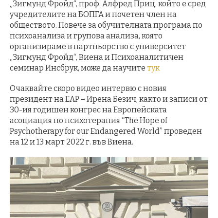
„Зигмунд Фройд“, проф. Алфред Приц, който е сред
учредителите на БОПГА и почетен член на
обществото. Повече за обучителната програма по
психоанализа и групова анализа, която
организираме в партньорство с университет
„Зигмунд Фройд“, Виена и Психоаналитичен
семинар Инсбрук, може да научите
тук
Очаквайте скоро видео интервю с новия
президент на EAP – Ирена Безич, както и записи от
30-ия годишен конгрес на Европейската
асоциация по психотерапия “The Hope of
Psychotherapy for our Endangered World” проведен
на 12 и 13 март 2022 г. във Виена.