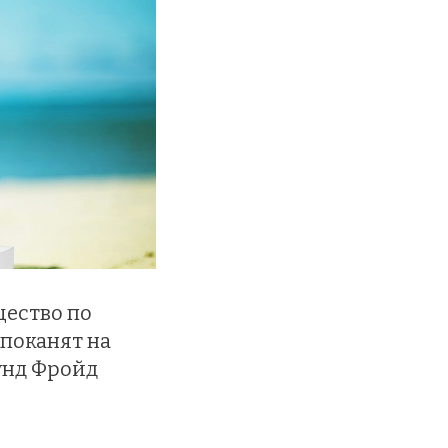
щество по
 поканят на
унд Фройд