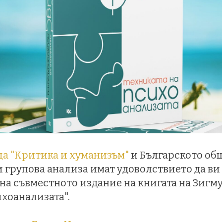
ща "Критика и хуманизъм"
и Българското об
 групова анализа имат удоволствието да ви
на съвместното издание на книгата на Зигм
ихоанализата".