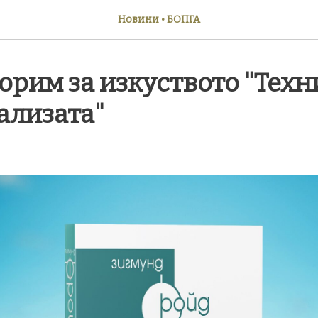
Новини • БОПГА
орим за изкуството "Техн
ализата"