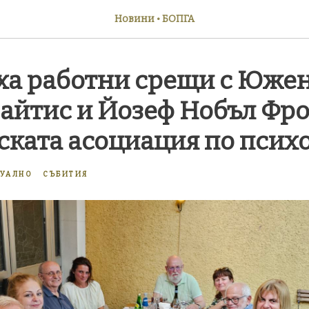
Новини • БОПГА
ха работни срещи с Юже
айтис и Йозеф Нобъл Фро
ската асоциация по псих
ТУАЛНО
СЪБИТИЯ