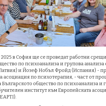
и 2025 в София ще се проведат работни срещи
щество по психоанализа и групова анализа
атвия) и Йозеф Нобъл Фройд (Испания) - п
а асоциация по психотерапия, - част от про
 Българското общество по психоанализа и 
бучителен институт към Европейската асоц
EAPTI).