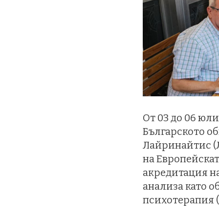
От 03 до 06 юл
Българското об
Лайринайтис (Л
на Европейскат
акредитация на
анализа като о
психотерапия (