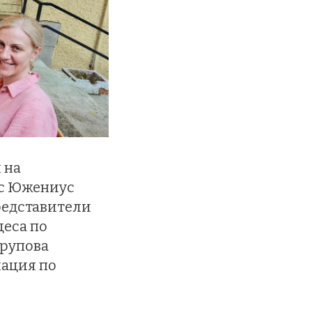
 на
 с Южениус
редставители
цеса по
групова
иация по