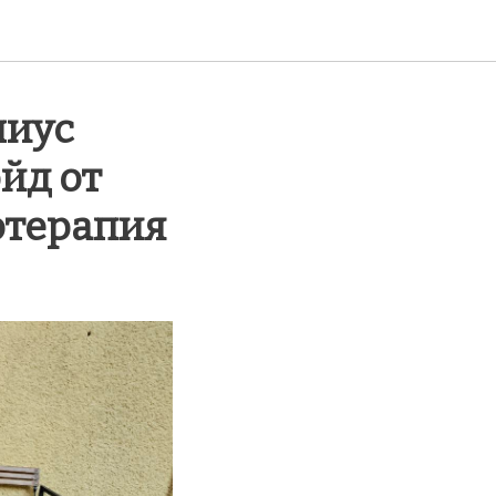
ниус
йд от
отерапия