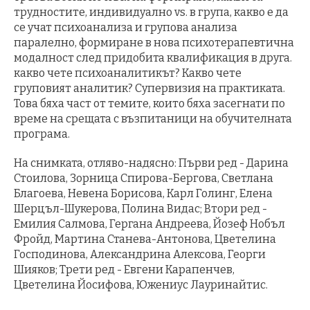
трудностите, индивидуално vs. в група, какво е да
се учат психоанализа и групова анализа
паралелно, формиране в нова психотерапевтична
модалност след придобита квалификация в друга.
какво чете психоаналитикът? Какво чете
груповият аналитик? Супервизия на практиката.
Това бяха част от темите, които бяха засегнати по
време на срещата с възпитаници на обучителната
програма.
На снимката, отляво-надясно: Първи ред - Дарина
Стоилова, Зорница Спирова-Бергова, Светлана
Благоева, Невена Борисова, Карл Голинг, Елена
Шерцъл-Шукерова, Полина Видас; Втори ред -
Емилия Салмова, Гергана Андреева, Йозеф Нобъл
Фройд, Мартина Станева-Антонова, Цветелина
Господинова, Александрина Алексова, Георги
Шияков; Трети ред - Евгени Карапенчев,
Цветелина Йосифова, Южениус Лауринайтис.