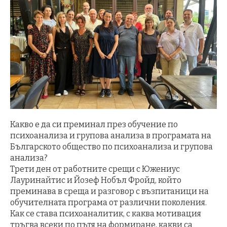
Какво е да си преминал през обучение по
психоанализа и групова анализа в програмата на
Българското общество по психоанализа и групова
анализа?
Трети ден от работните срещи с Южениус
Лауринайтис и Йозеф Нобъл Фройд, който
преминава в среща и разговор с възпитаници на
обучителната програма от различни поколения.
Как се става психоаналитик, с каква мотивация
тръгва всеки по пътя на формиране, какви са