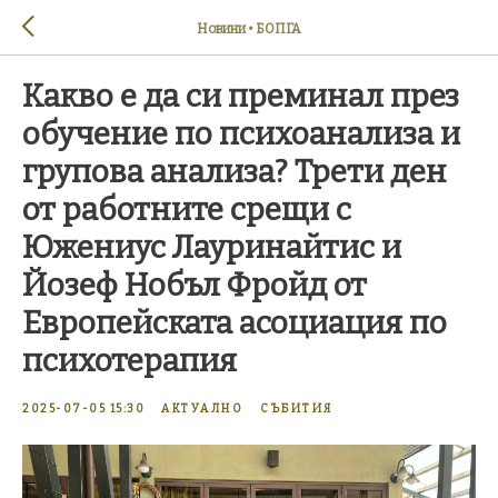
Новини • БОПГА
Какво е да си преминал през
обучение по психоанализа и
групова анализа? Трети ден
от работните срещи с
Южениус Лауринайтис и
Йозеф Нобъл Фройд от
Европейската асоциация по
психотерапия
2025-07-05 15:30
АКТУАЛНО
СЪБИТИЯ