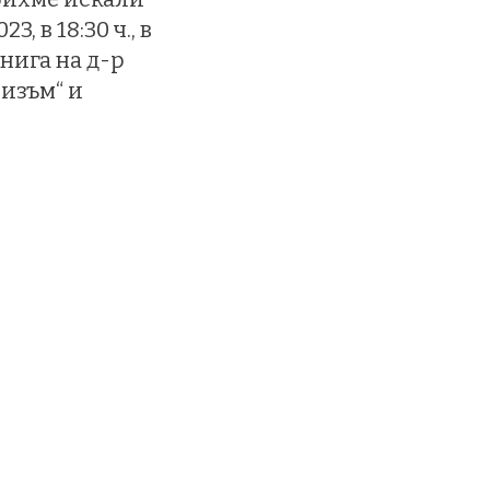
, в 18:30 ч., в
нига на д-р
изъм“ и