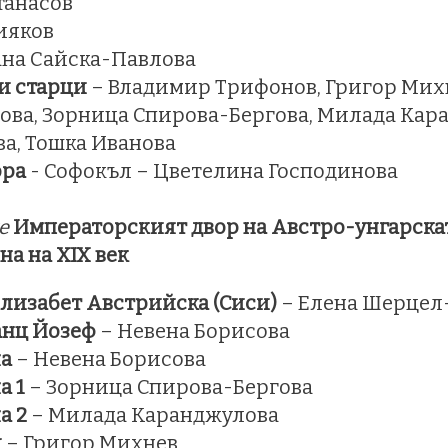
танасов
ияков
на Сайска-Павлова
ки старци
– Владимир Трифонов, Григор Михн
ва, Зорница Спирова-Бергова, Милада Кар
а, Тошка Иванова
ора
- Софокъл – Цветелина Господинова
ие
Императорският двор на Австро-унгарска
на на XIX век
лизабет Австрийска (Сиси)
– Елена Шерцел
нц Йозеф
– Невена Борисова
а
– Невена Борисова
а 1
– Зорница Спирова-Бергова
а 2
– Милада Каранджулова
и
– Григор Михнев