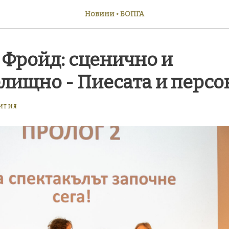
Новини • БОПГА
 Фройд: сценично и
лищно - Пиесата и перс
ИТИЯ