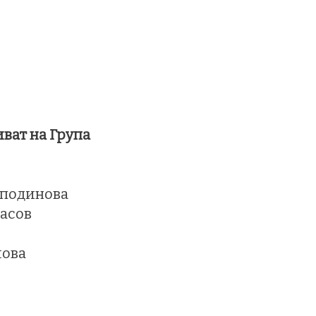
ват на Група
сподинова
насов
лова