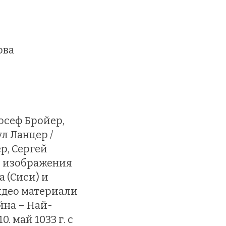
ова
осеф Бройер,
л Ланцер /
р, Сергей
 и изображения
 (Сиси) и
идео материали
ойна – Най-
0. май 1033 г. с