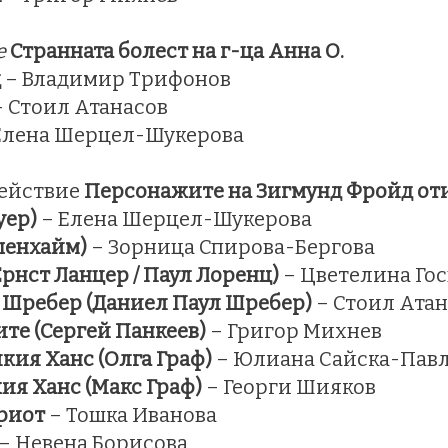
е
Странната болест на г-ца Анна О.
д
– Владимир Трифонов
 Стоил Атанасов
Елена Шерцел-Шукерова
Действие
Персонажите на Зигмунд Фройд оти
уер)
– Елена Шерцел-Шукерова
пенхайм)
– Зорница Спирова-Бергова
Ернст Ланцер / Паул Лоренц)
– Цветелина Го
 Шребер (Даниел Паул Шребер)
– Стоил Ата
ите (Сергей Панкеев)
– Григор Михнев
кия Ханс (Олга Граф)
– Юлиана Сайска-Пав
ия Ханс (Макс Граф)
– Георги Шияков
риот
– Тошка Иванова
– Невена Борисова