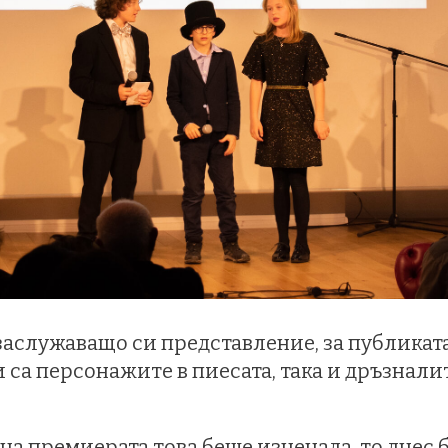
 заслужаващо си представление, за публиката
и са персонажите в пиесата, така и дръзнали
е на премиерата това беше изненада, то днес