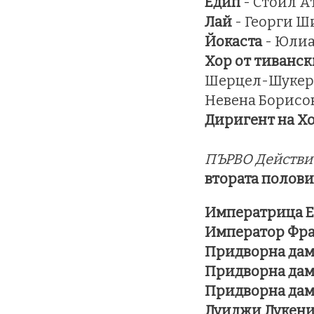
Едип
- Стоил А
Лай
- Георги Ш
Йокаста
- Юлиа
Хор от тиванс
Шерцел-Шукеро
Невена Борисов
Диригент на Х
ПЪРВО Действ
втората полови
Императрица Е
Император Фра
Придворна дам
Придворна дам
Придворна дам
Луиджи Лукен