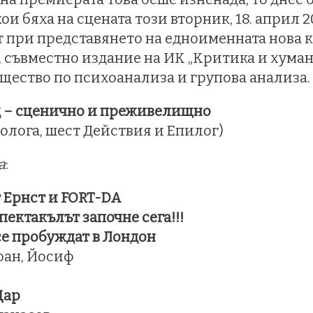
и бяха на сцената този вторник, 18. април 2023
 при представянето на едноименната нова к
 съвместно издание на ИК „Критика и хуман
щество по психоанализа и групова анализа.
 – сценично и преживелищно
ролога, шест Действия и Епилог)
а
:
 Ернст и FORT-DA
пектакълът започне сега!!!
се пробуждат в Лондон
оан, Йосиф
Цар