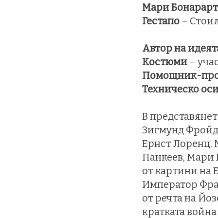
Мари Бонарарт
Гестапо
– Стои
Автор на идеят
Костюми
– уча
Помощник-про
Техническо ос
В представянет
Зигмунд Фройд,
Ернст Лоренц, 
Панкеев, Мари 
от картини на 
Император Фра
от речта на Йоз
кратката война (