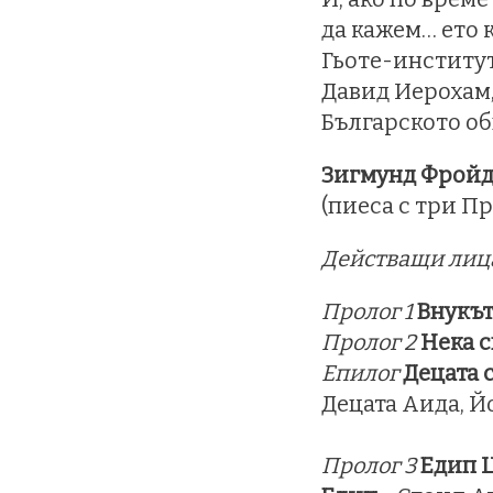
да кажем… ето ко
Гьоте-институт
Давид Иерохам,
Българското об
Зигмунд Фройд
(пиеса с три П
Действащи лиц
Пролог 1
Внукът
Пролог 2
Нека с
Епилог
Децата 
Децата Аида, Й
Пролог 3
Едип 