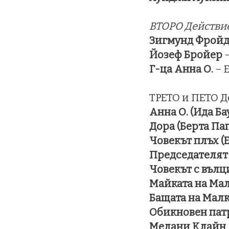
ВТОРО Действи
Зигмунд Фрой
Йозеф Бройер
–
Г-ца Анна О.
– 
ТРЕТО и ПЕТО 
Анна О. (Ида Ба
Дора (Берта Па
Човекът плъх (
Председателят
Човекът с вълц
Майката на Мал
Бащата на Малк
Обикновен пат
Мелани Клайн