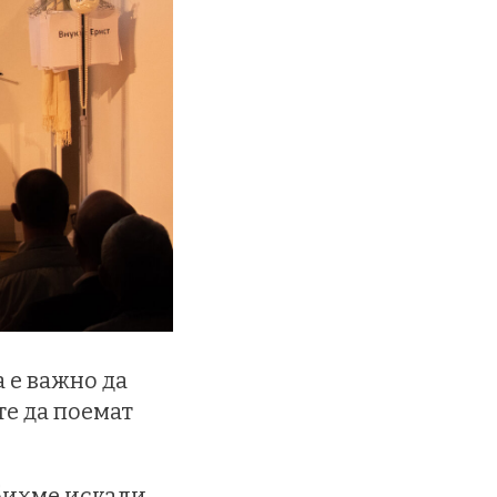
 е важно да
те да поемат
 бихме искали