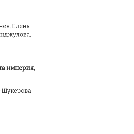
ев, Елена
анджулова,
та империя,
-Шукерова