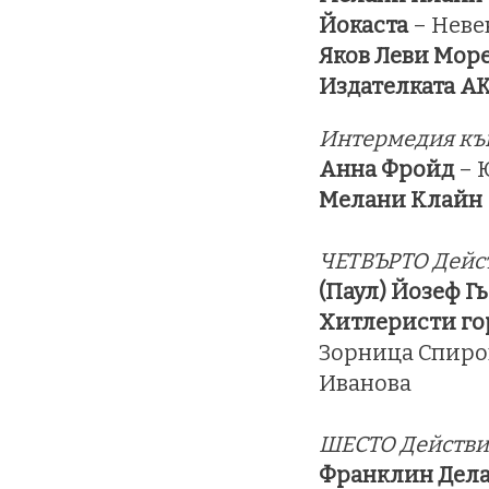
Йокаста
– Неве
Яков Леви Мор
Издателката АК
Интермедия къ
Анна Фройд
– 
Мелани Клайн
ЧЕТВЪРТО Дейс
(Паул) Йозеф Г
Хитлеристи г
Зорница Спиров
Иванова
ШЕСТО Действи
Франклин Дела