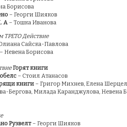
на Борисова
ено
– Георги Шияков
. А
– Тошка Иванова
м ТРЕТО Действие
Юлиана Сайска-Павлова
– Невена Борисова
твие
Горят книги
ьобелс
– Стоил Атанасов
орящи книги
– Григор Михнев, Елена Шерце
а-Бергова, Милада Каранджулова, Невена Б
е
но Рузвелт
– Георги Шияков