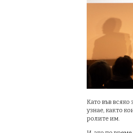
Като във всяко
узнае, както ко
ролите им.
И, ако по врем