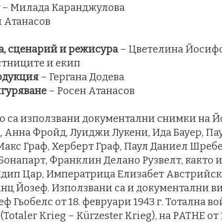
– Милада Каранджулова
л Атанасов
а, сценарий и режисура
– Цветелина Йосиф
стниците и екип
дукция
– Гергана Додева
игуряване
– Росен Атанасов
о са използвани документални снимки на Й
 Анна Фройд, Луиджи Лукени, Ида Бауер, Пау
Макс Граф, Херберт Граф, Паул Даниел Шребе
Бонапарт, Франклин Делано Рузвелт, както
Едип Цар, Императрица Елизабет Австрийска
нц Йозеф. Използвани са и документални в
еф Гьобелс от 18. февруари 1943 г. Тотална в
Totaler Krieg – Kürzester Krieg), на PATHE от 1